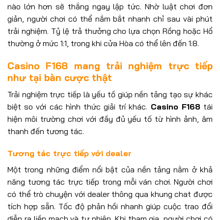
nào lớn hơn sẽ thắng ngay lập tức. Nhờ luật chơi đơn
giản, người chơi có thể nắm bắt nhanh chỉ sau vài phút
trải nghiệm. Tỷ lệ trả thưởng cho lựa chọn Rồng hoặc Hổ
thường ở mức 1:1, trong khi cửa Hòa có thể lên đến 1:8.
Casino F168 mang trải nghiệm trực tiếp
như tại bàn cược thật
Trải nghiệm trực tiếp là yếu tố giúp nền tảng tạo sự khác
biệt so với các hình thức giải trí khác.
Casino F168
tái
hiện môi trường chơi với đầy đủ yếu tố từ hình ảnh, âm
thanh đến tương tác.
Tương tác trực tiếp với dealer
Một trong những điểm nổi bật của nền tảng nằm ở khả
năng tương tác trực tiếp trong mỗi ván chơi. Người chơi
có thể trò chuyện với dealer thông qua khung chat được
tích hợp sẵn. Tốc độ phản hồi nhanh giúp cuộc trao đổi
diễn ra liền mạch và tự nhiên. Khi tham gia, người chơi có