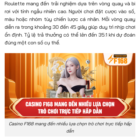
Roulette mang đến trải nghiệm dựa trên vòng quay và bi
rơi với tính ngẫu nhiên cao. Người chơi đặt cược vào số,
màu hoặc nhóm tùy chiến lược cá nhân. Mỗi vòng quay
diễn ra trong khoảng 30 đến 45 giây giúp duy trì nhịp chơi
ổn định. Tỷ lệ trả thưởng có thể lên đến 35:1 khi dự đoán
đúng một con số cụ thể.
Casino F168 mang đến nhiều lựa chọn trò chơi trực tiếp hấp
dẫn