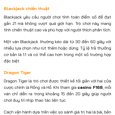
Blackjack chiến thuật
Blackjack yêu cầu người chơi tính toán điểm số để đạt
gần 21 mà không vượt quá giới hạn. Trò chơi này mang
tính chiến thuật cao và phù hợp với người thích phân tích.
Một ván Blackjack thường kéo dài từ 30 đến 60 giây với
nhiều lựa chọn như rút thêm hoặc dừng. Tỷ lệ trả thưởng
cơ bản là 1:1 và có thể cao hơn trong một số trường hợp
đặc biệt.
Dragon Tiger
Dragon Tiger là trò chơi được thiết kế tối giản với hai cửa
cược chính là Rồng và Hổ. Khi tham gia
casino F168
, mỗi
ván chỉ diễn ra trong khoảng 15 đến 20 giây giúp người
chơi duy trì nhịp thao tác liên tục.
Cách vận hành dựa trên việc so sánh giá trị hai lá bài, bên