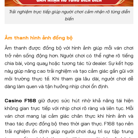
Trải nghiệm trực tiếp giúp người chơi cảm nhận rõ từng diễn
biến
Âm thanh hình ảnh đồng bộ
Âm thanh được đồng bộ với hình ảnh giúp mỗi ván chơi
trở nên sống động hơn. Người chơi có thể nghe rõ tiếng
chia bài, vòng quay hoặc tương tác từ dealer. Sự kết hợp
này giúp nâng cao trải nghiệm và tạo cảm giác gần gũi với
môi trường thực tế. Khi tham gia lâu dài, người chơi dễ
dàng làm quen và tận hưởng nhịp chơi ổn định.
Casino F168
giữ được sức hút nhờ khả năng tái hiện
không gian trực tiếp với nhịp chơi rõ ràng và liên tục. Mỗi
ván chơi mang lại cảm giác chân thực khi hình ảnh và
thao tác được đồng bộ theo thời gian thực. F168 tạo nên
trải nghiệm ổn định giúp người chơi duy trì sự tập trung