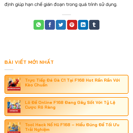
định giúp hạn chế gián đoạn trong quá trình sử dụng.
BÀI VIẾT MỚI NHẤT
Trực Tiếp Đá Gà C1 Tại F168 Hot Rần Rần Với
Kèo Chuẩn
Lô Đề Online F168 Đang Gây Sốt Với Tỷ Lệ
Cược Rõ Ràng
Tool Hack Nổ Hũ F168 – Hiểu Đúng Để Tối Ưu
Trải Nghiệm