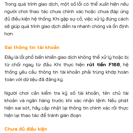
Trong quá trình giao dịch, một số lỗi có thể xuất hiện nếu
người chơi thao tác chưa chính xác hoặc chưa đáp ứng
đủ điều kiện hệ thống. Khi gặp sự cố, việc xử lý đúng cách
sẽ giúp quá trình giao dịch diễn ra nhanh chóng và ổn định
hơn.
Sai thông tin tài khoản
Đây là lỗi phổ biến khiến giao dịch không thể xử lý hoặc bị
từ chối ngay từ đầu. Khi thực hiện
rút tiền F168
, hệ
thống yêu cầu thông tin tài khoản phải trùng khớp hoàn
toàn với dữ liệu đã đăng ký.
Người chơi cần kiểm tra kỹ số tài khoản, tên chủ tài
khoản và ngân hàng trước khi xác nhận lệnh. Nếu phát
hiện sai sót, hãy cập nhật lại thông tin chính xác rồi thực
hiện lại thao tác để tránh gián đoạn.
Chưa đủ điều kiện