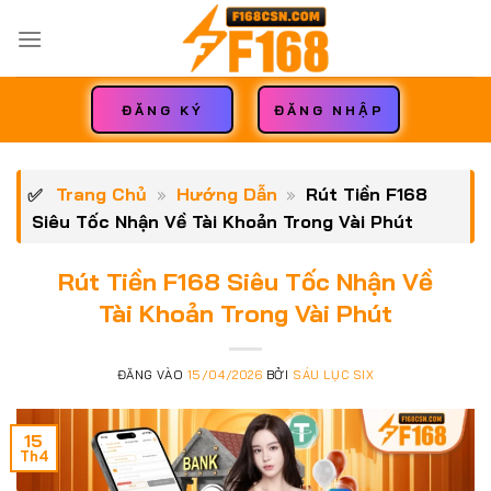
Bỏ
qua
nội
dung
ĐĂNG KÝ
ĐĂNG NHẬP
Trang Chủ
»
Hướng Dẫn
»
Rút Tiền F168
Siêu Tốc Nhận Về Tài Khoản Trong Vài Phút
Rút Tiền F168 Siêu Tốc Nhận Về
Tài Khoản Trong Vài Phút
ĐĂNG VÀO
15/04/2026
BỞI
SÁU LỤC SIX
15
Th4