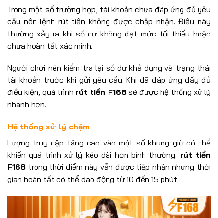
Trong một số trường hợp, tài khoản chưa đáp ứng đủ yêu
cầu nên lệnh rút tiền không được chấp nhận. Điều này
thường xảy ra khi số dư không đạt mức tối thiểu hoặc
chưa hoàn tất xác minh.
Người chơi nên kiểm tra lại số dư khả dụng và trạng thái
tài khoản trước khi gửi yêu cầu. Khi đã đáp ứng đầy đủ
điều kiện, quá trình
rút tiền F168
sẽ được hệ thống xử lý
nhanh hơn.
Hệ thống xử lý chậm
Lượng truy cập tăng cao vào một số khung giờ có thể
khiến quá trình xử lý kéo dài hơn bình thường.
rút tiền
F168
trong thời điểm này vẫn được tiếp nhận nhưng thời
gian hoàn tất có thể dao động từ 10 đến 15 phút.