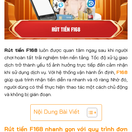
Rút tiền F168
luôn được quan tâm ngay sau khi người
chơi hoàn tất trải nghiệm trên nền tảng. Tốc độ xử lý giao
dịch trở thành yếu tố ảnh hưởng trực tiếp đến cảm nhận
khi sử dụng dịch vụ. Với hệ thống vận hành ổn định,
F168
giúp quá trình nhận tiền diễn ra nhanh và rõ ràng. Nhờ đó,
người dùng có thể thực hiện thao tác một cách chủ động
và không bị gián đoạn.
Nội Dung Bài Viết
Rút tiền F168 nhanh gọn với quy trình đơn