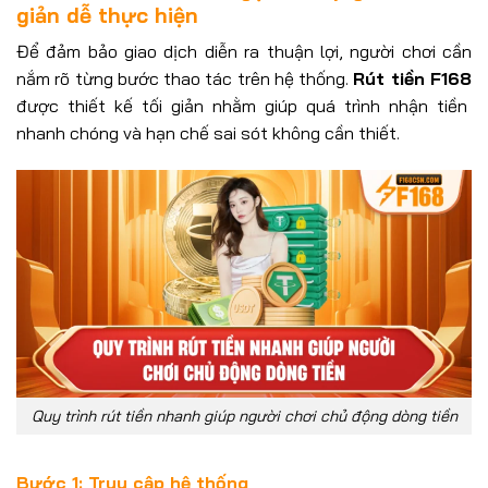
giản dễ thực hiện
Để đảm bảo giao dịch diễn ra thuận lợi, người chơi cần
nắm rõ từng bước thao tác trên hệ thống.
Rút tiền F168
được thiết kế tối giản nhằm giúp quá trình nhận tiền
nhanh chóng và hạn chế sai sót không cần thiết.
Quy trình rút tiền nhanh giúp người chơi chủ động dòng tiền
Bước 1: Truy cập hệ thống