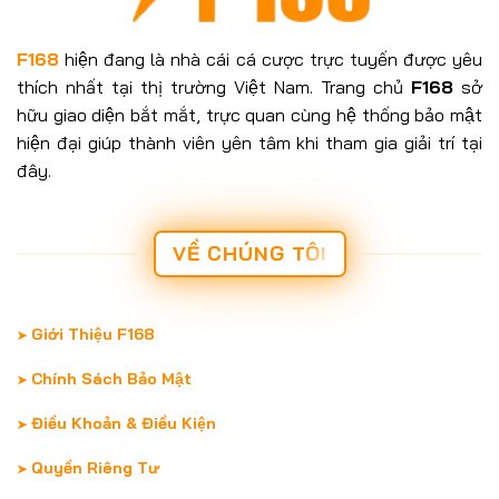
F168
hiện đang là nhà cái cá cược trực tuyến được yêu
thích nhất tại thị trường Việt Nam. Trang chủ
F168
sở
hữu giao diện bắt mắt, trực quan cùng hệ thống bảo mật
hiện đại giúp thành viên yên tâm khi tham gia giải trí tại
đây.
VỀ CHÚNG TÔI
Giới Thiệu F168
Chính Sách Bảo Mật
Điều Khoản & Điều Kiện
Quyền Riêng Tư