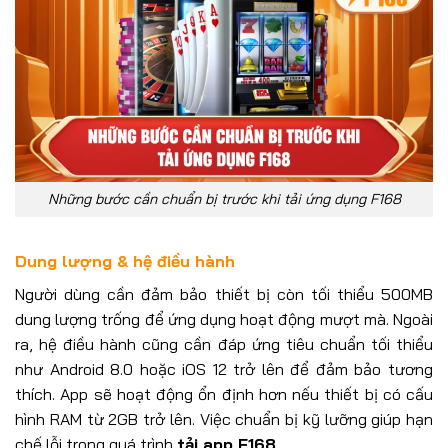
Những bước cần chuẩn bị trước khi tải ứng dụng F168
Dung lượng & hệ điều hành
Người dùng cần đảm bảo thiết bị còn tối thiểu 500MB
dung lượng trống để ứng dụng hoạt động mượt mà. Ngoài
ra, hệ điều hành cũng cần đáp ứng tiêu chuẩn tối thiểu
như Android 8.0 hoặc iOS 12 trở lên để đảm bảo tương
thích. App sẽ hoạt động ổn định hơn nếu thiết bị có cấu
hình RAM từ 2GB trở lên. Việc chuẩn bị kỹ lưỡng giúp hạn
chế lỗi trong quá trình
tải app F168
.