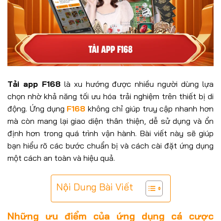
Tải app F168
là xu hướng được nhiều người dùng lựa
chọn nhờ khả năng tối ưu hóa trải nghiệm trên thiết bị di
động. Ứng dụng
F168
không chỉ giúp truy cập nhanh hơn
mà còn mang lại giao diện thân thiện, dễ sử dụng và ổn
định hơn trong quá trình vận hành. Bài viết này sẽ giúp
bạn hiểu rõ các bước chuẩn bị và cách cài đặt ứng dụng
một cách an toàn và hiệu quả.
Nội Dung Bài Viết
Những ưu điểm của ứng dụng cá cược