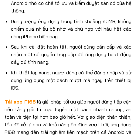
Android nhờ cơ chế tối ưu và kiểm duyệt sẵn có của hệ
thống.
Dung lượng ứng dụng trung bình khoảng 60MB, không
chiếm quá nhiều bộ nhớ và phù hợp với hầu hết các
dòng iPhone hiện nay.
Sau khi cài đặt hoàn tất, người dùng cần cấp và xác
nhận một số quyền truy cập để ứng dụng hoạt động
đầy đủ tính năng.
Khi thiết lập xong, người dùng có thể đăng nhập và sử
dụng ứng dụng một cách mượt mà ngay trên thiết bị
iOS.
Tải app F168
là giải pháp tối ưu giúp người dùng tiếp cận
nền tảng giải trí trực tuyến một cách nhanh chóng, an
toàn và tiện lợi hơn bao giờ hết. Với giao diện thân thiện,
tốc độ xử lý cao và khả năng ổn định vượt trội, ứng dụng
F168 mang đến trải nghiệm liền mạch trên cả Android và