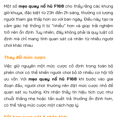
Một số
mẹo quay nổ hũ F168
cho thấy rằng các khung
giờ khuya, đặc biệt từ 23h đến 2h sáng, thường có lượng
người tham gia thấp hơn so với ban ngày. Điều này tạo ra
cảm giác hệ thống ít bị “nhiễu” hơn và giúp trải nghiệm
trở nên ổn định. Tuy nhiên, đây không phải là quy luật cố
định mà chỉ mang tính quan sát cá nhân từ nhiều người
chơi khác nhau.
Thay đổi mức cược
Việc giữ nguyên một mức cược cố định trong toàn bộ
phiên chơi có thể khiến người chơi bỏ lỡ nhiều cơ hội tối
ưu vốn. Với
mẹo quay nổ hũ F168
khi bước vào giai
đoạn đầu, người chơi thường nên đặt mức cược nhỏ để
quan sát xu hướng. Khi nhận thấy tín hiệu tích cực như
chuỗi thắng nhẹ hoặc tần suất trả thưởng ổn định hơn,
có thể tăng mức cược một cách hợp lý.
Kết hợp quan sát & phân tích