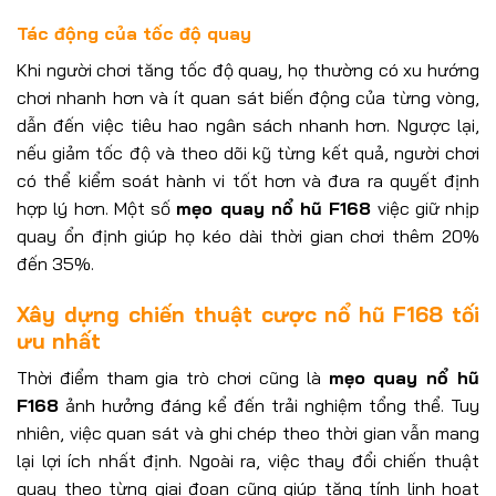
Tác động của tốc độ quay
Khi người chơi tăng tốc độ quay, họ thường có xu hướng
chơi nhanh hơn và ít quan sát biến động của từng vòng,
dẫn đến việc tiêu hao ngân sách nhanh hơn. Ngược lại,
nếu giảm tốc độ và theo dõi kỹ từng kết quả, người chơi
có thể kiểm soát hành vi tốt hơn và đưa ra quyết định
hợp lý hơn. Một số
mẹo quay nổ hũ F168
việc giữ nhịp
quay ổn định giúp họ kéo dài thời gian chơi thêm 20%
đến 35%.
Xây dựng chiến thuật cược nổ hũ F168 tối
ưu nhất
Thời điểm tham gia trò chơi cũng là
mẹo quay nổ hũ
F168
ảnh hưởng đáng kể đến trải nghiệm tổng thể. Tuy
nhiên, việc quan sát và ghi chép theo thời gian vẫn mang
lại lợi ích nhất định. Ngoài ra, việc thay đổi chiến thuật
quay theo từng giai đoạn cũng giúp tăng tính linh hoạt