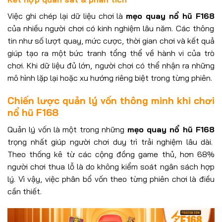
Việc ghi chép lại dữ liệu chơi là
mẹo quay nổ hũ F168
của nhiều người chơi có kinh nghiệm lâu năm. Các thông
tin như số lượt quay, mức cược, thời gian chơi và kết quả
giúp tạo ra một bức tranh tổng thể về hành vi của trò
chơi. Khi dữ liệu đủ lớn, người chơi có thể nhận ra những
mô hình lặp lại hoặc xu hướng riêng biệt trong từng phiên.
Chiến lược quản lý vốn thông minh khi chơi
nổ hũ F168
Quản lý vốn là một trong những
mẹo quay nổ hũ F168
trọng nhất giúp người chơi duy trì trải nghiệm lâu dài.
Theo thống kê từ các cộng đồng game thủ, hơn 68%
người chơi thua lỗ là do không kiểm soát ngân sách hợp
lý. Vì vậy, việc phân bổ vốn theo từng phiên chơi là điều
cần thiết.