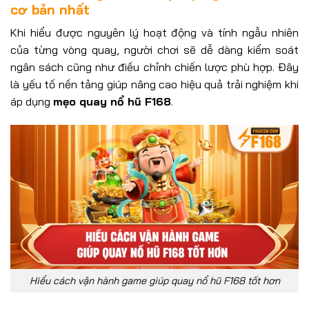
cơ bản nhất
Khi hiểu được nguyên lý hoạt động và tính ngẫu nhiên
của từng vòng quay, người chơi sẽ dễ dàng kiểm soát
ngân sách cũng như điều chỉnh chiến lược phù hợp. Đây
là yếu tố nền tảng giúp nâng cao hiệu quả trải nghiệm khi
áp dụng
mẹo quay nổ hũ F168
.
Hiểu cách vận hành game giúp quay nổ hũ F168 tốt hơn